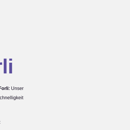
li
orli:
Unser
hnelligkeit
: