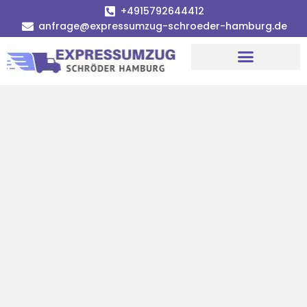
+4915792644412
anfrage@expressumzug-schroeder-hamburg.de
Umzugsunternehmen Hamburg
Umzugsservice Hamburg