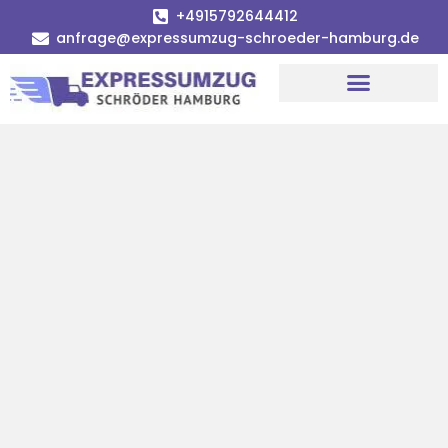
+4915792644412
anfrage@expressumzug-schroeder-hamburg.de
Umzugsunternehmen Hamburg
Umzugsservice Hamburg