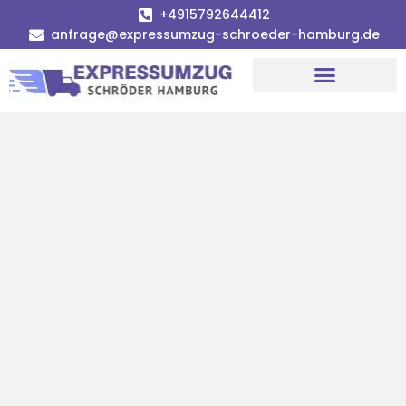
+4915792644412
anfrage@expressumzug-schroeder-hamburg.de
Umzugsunternehmen Hamburg
Umzugsservice Hamburg