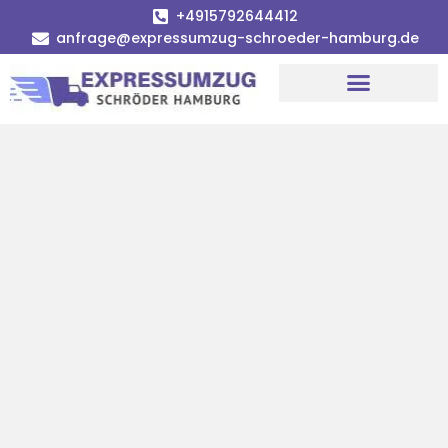
+4915792644412
anfrage@expressumzug-schroeder-hamburg.de
Umzugsunternehmen Hamburg
Umzugsservice Hamburg