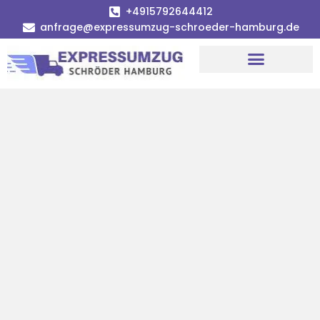
+4915792644412
anfrage@expressumzug-schroeder-hamburg.de
Umzugsunternehmen Hamburg
Umzugsservice Hamburg