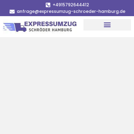
+4915792644412
anfrage@expressumzug-schroeder-hamburg.de
Umzugsunternehmen Hamburg
Umzugsservice Hamburg