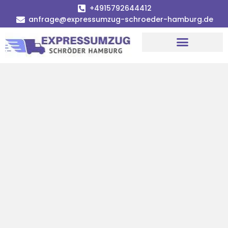
+4915792644412
anfrage@expressumzug-schroeder-hamburg.de
Umzugsunternehmen Hamburg
Umzugsservice Hamburg